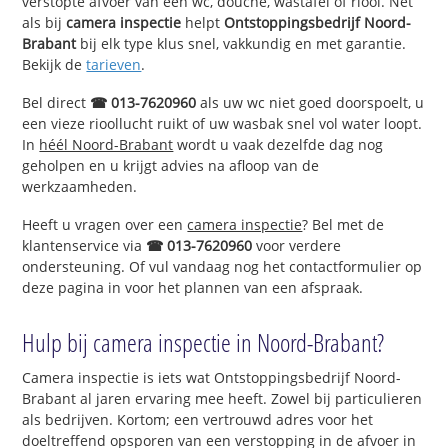
verstopte afvoer van een wc, douche, wastafel of riool. Net
als bij
camera inspectie
helpt
Ontstoppingsbedrijf Noord-
Brabant
bij elk type klus snel, vakkundig en met garantie.
Bekijk de
tarieven
.
Bel direct
☎ 013-7620960
als uw wc niet goed doorspoelt, u
een vieze rioollucht ruikt of uw wasbak snel vol water loopt.
In
héél Noord-Brabant
wordt u vaak dezelfde dag nog
geholpen en u krijgt advies na afloop van de
werkzaamheden.
Heeft u vragen over een
camera inspectie
? Bel met de
klantenservice via
☎ 013-7620960
voor verdere
ondersteuning. Of vul vandaag nog het contactformulier op
deze pagina in voor het plannen van een afspraak.
Hulp bij camera inspectie in Noord-Brabant?
Camera inspectie is iets wat Ontstoppingsbedrijf Noord-
Brabant al jaren ervaring mee heeft. Zowel bij particulieren
als bedrijven. Kortom; een vertrouwd adres voor het
doeltreffend opsporen van een verstopping in de afvoer in