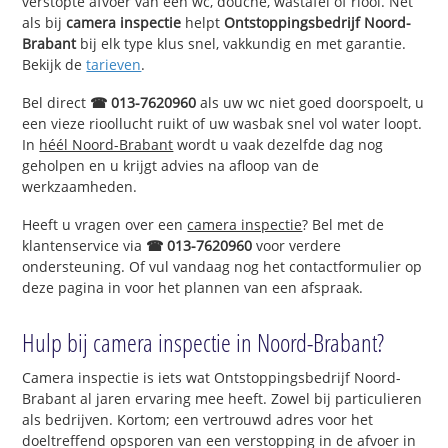
verstopte afvoer van een wc, douche, wastafel of riool. Net
als bij
camera inspectie
helpt
Ontstoppingsbedrijf Noord-
Brabant
bij elk type klus snel, vakkundig en met garantie.
Bekijk de
tarieven
.
Bel direct
☎ 013-7620960
als uw wc niet goed doorspoelt, u
een vieze rioollucht ruikt of uw wasbak snel vol water loopt.
In
héél Noord-Brabant
wordt u vaak dezelfde dag nog
geholpen en u krijgt advies na afloop van de
werkzaamheden.
Heeft u vragen over een
camera inspectie
? Bel met de
klantenservice via
☎ 013-7620960
voor verdere
ondersteuning. Of vul vandaag nog het contactformulier op
deze pagina in voor het plannen van een afspraak.
Hulp bij camera inspectie in Noord-Brabant?
Camera inspectie is iets wat Ontstoppingsbedrijf Noord-
Brabant al jaren ervaring mee heeft. Zowel bij particulieren
als bedrijven. Kortom; een vertrouwd adres voor het
doeltreffend opsporen van een verstopping in de afvoer in