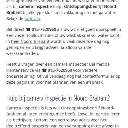
verstopte afvoer van een wc, douche, wastafel of riool. Net
als bij
camera inspectie
helpt
Ontstoppingsbedrijf Noord-
Brabant
bij elk type klus snel, vakkundig en met garantie.
Bekijk de
tarieven
.
Bel direct
☎ 013-7620960
als uw wc niet goed doorspoelt, u
een vieze rioollucht ruikt of uw wasbak snel vol water loopt.
In
héél Noord-Brabant
wordt u vaak dezelfde dag nog
geholpen en u krijgt advies na afloop van de
werkzaamheden.
Heeft u vragen over een
camera inspectie
? Bel met de
klantenservice via
☎ 013-7620960
voor verdere
ondersteuning. Of vul vandaag nog het contactformulier op
deze pagina in voor het plannen van een afspraak.
Hulp bij camera inspectie in Noord-Brabant?
Camera inspectie is iets wat Ontstoppingsbedrijf Noord-
Brabant al jaren ervaring mee heeft. Zowel bij particulieren
als bedrijven. Kortom; een vertrouwd adres voor het
doeltreffend opsporen van een verstopping in de afvoer in