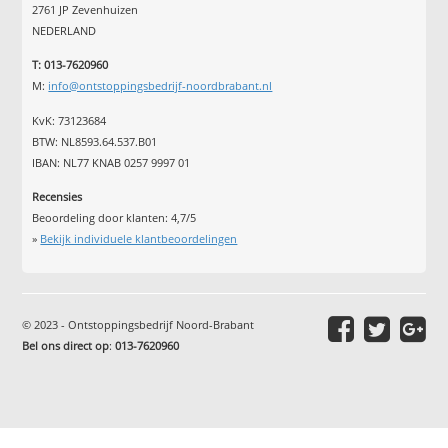
2761 JP Zevenhuizen
NEDERLAND
T: 013-7620960
M:
info@ontstoppingsbedrijf-noordbrabant.nl
KvK: 73123684
BTW: NL8593.64.537.B01
IBAN: NL77 KNAB 0257 9997 01
Recensies
Beoordeling door klanten:
4,7
/
5
»
Bekijk individuele klantbeoordelingen
© 2023 - Ontstoppingsbedrijf Noord-Brabant
Bel ons direct op
:
013-7620960