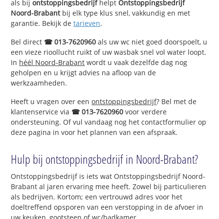
als bij
ontstoppingsbedrijf
helpt
Ontstoppingsbedrijf
Noord-Brabant
bij elk type klus snel, vakkundig en met
garantie. Bekijk de
tarieven
.
Bel direct
☎ 013-7620960
als uw wc niet goed doorspoelt, u
een vieze rioollucht ruikt of uw wasbak snel vol water loopt.
In
héél Noord-Brabant
wordt u vaak dezelfde dag nog
geholpen en u krijgt advies na afloop van de
werkzaamheden.
Heeft u vragen over een
ontstoppingsbedrijf
? Bel met de
klantenservice via
☎ 013-7620960
voor verdere
ondersteuning. Of vul vandaag nog het contactformulier op
deze pagina in voor het plannen van een afspraak.
Hulp bij ontstoppingsbedrijf in Noord-Brabant?
Ontstoppingsbedrijf is iets wat Ontstoppingsbedrijf Noord-
Brabant al jaren ervaring mee heeft. Zowel bij particulieren
als bedrijven. Kortom; een vertrouwd adres voor het
doeltreffend opsporen van een verstopping in de afvoer in
uw keuken, gootsteen of wc/badkamer.