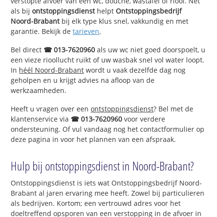
verstopte afvoer van een wc, douche, wastafel of riool. Net
als bij
ontstoppingsdienst
helpt
Ontstoppingsbedrijf
Noord-Brabant
bij elk type klus snel, vakkundig en met
garantie. Bekijk de
tarieven
.
Bel direct
☎ 013-7620960
als uw wc niet goed doorspoelt, u
een vieze rioollucht ruikt of uw wasbak snel vol water loopt.
In
héél Noord-Brabant
wordt u vaak dezelfde dag nog
geholpen en u krijgt advies na afloop van de
werkzaamheden.
Heeft u vragen over een
ontstoppingsdienst
? Bel met de
klantenservice via
☎ 013-7620960
voor verdere
ondersteuning. Of vul vandaag nog het contactformulier op
deze pagina in voor het plannen van een afspraak.
Hulp bij ontstoppingsdienst in Noord-Brabant?
Ontstoppingsdienst is iets wat Ontstoppingsbedrijf Noord-
Brabant al jaren ervaring mee heeft. Zowel bij particulieren
als bedrijven. Kortom; een vertrouwd adres voor het
doeltreffend opsporen van een verstopping in de afvoer in