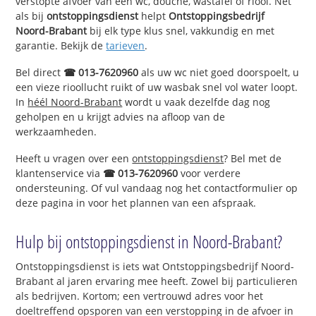
verstopte afvoer van een wc, douche, wastafel of riool. Net
als bij
ontstoppingsdienst
helpt
Ontstoppingsbedrijf
Noord-Brabant
bij elk type klus snel, vakkundig en met
garantie. Bekijk de
tarieven
.
Bel direct
☎ 013-7620960
als uw wc niet goed doorspoelt, u
een vieze rioollucht ruikt of uw wasbak snel vol water loopt.
In
héél Noord-Brabant
wordt u vaak dezelfde dag nog
geholpen en u krijgt advies na afloop van de
werkzaamheden.
Heeft u vragen over een
ontstoppingsdienst
? Bel met de
klantenservice via
☎ 013-7620960
voor verdere
ondersteuning. Of vul vandaag nog het contactformulier op
deze pagina in voor het plannen van een afspraak.
Hulp bij ontstoppingsdienst in Noord-Brabant?
Ontstoppingsdienst is iets wat Ontstoppingsbedrijf Noord-
Brabant al jaren ervaring mee heeft. Zowel bij particulieren
als bedrijven. Kortom; een vertrouwd adres voor het
doeltreffend opsporen van een verstopping in de afvoer in