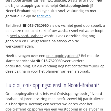
verstopte afvoer van een wc, douche, wastafel of riool. Net
als bij
ontstoppingsdienst
helpt
Ontstoppingsbedrijf
Noord-Brabant
bij elk type klus snel, vakkundig en met
garantie. Bekijk de
tarieven
.
Bel direct
☎ 013-7620960
als uw wc niet goed doorspoelt, u
een vieze rioollucht ruikt of uw wasbak snel vol water loopt.
In
héél Noord-Brabant
wordt u vaak dezelfde dag nog
geholpen en u krijgt advies na afloop van de
werkzaamheden.
Heeft u vragen over een
ontstoppingsdienst
? Bel met de
klantenservice via
☎ 013-7620960
voor verdere
ondersteuning. Of vul vandaag nog het contactformulier op
deze pagina in voor het plannen van een afspraak.
Hulp bij ontstoppingsdienst in Noord-Brabant?
Ontstoppingsdienst is iets wat Ontstoppingsbedrijf Noord-
Brabant al jaren ervaring mee heeft. Zowel bij particulieren
als bedrijven. Kortom; een vertrouwd adres voor het
doeltreffend opsporen van een verstopping in de afvoer in