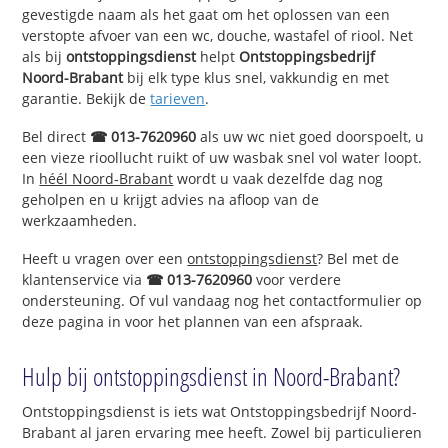
gevestigde naam als het gaat om het oplossen van een
verstopte afvoer van een wc, douche, wastafel of riool. Net
als bij
ontstoppingsdienst
helpt
Ontstoppingsbedrijf
Noord-Brabant
bij elk type klus snel, vakkundig en met
garantie. Bekijk de
tarieven
.
Bel direct
☎ 013-7620960
als uw wc niet goed doorspoelt, u
een vieze rioollucht ruikt of uw wasbak snel vol water loopt.
In
héél Noord-Brabant
wordt u vaak dezelfde dag nog
geholpen en u krijgt advies na afloop van de
werkzaamheden.
Heeft u vragen over een
ontstoppingsdienst
? Bel met de
klantenservice via
☎ 013-7620960
voor verdere
ondersteuning. Of vul vandaag nog het contactformulier op
deze pagina in voor het plannen van een afspraak.
Hulp bij ontstoppingsdienst in Noord-Brabant?
Ontstoppingsdienst is iets wat Ontstoppingsbedrijf Noord-
Brabant al jaren ervaring mee heeft. Zowel bij particulieren