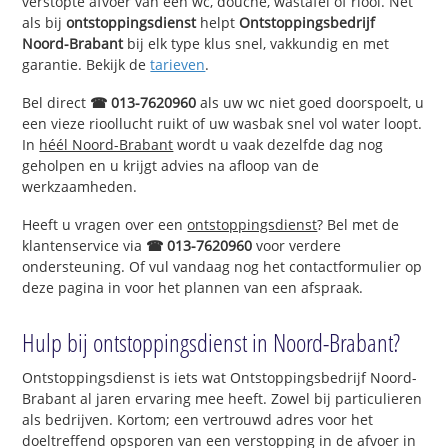
verstopte afvoer van een wc, douche, wastafel of riool. Net
als bij
ontstoppingsdienst
helpt
Ontstoppingsbedrijf
Noord-Brabant
bij elk type klus snel, vakkundig en met
garantie. Bekijk de
tarieven
.
Bel direct
☎ 013-7620960
als uw wc niet goed doorspoelt, u
een vieze rioollucht ruikt of uw wasbak snel vol water loopt.
In
héél Noord-Brabant
wordt u vaak dezelfde dag nog
geholpen en u krijgt advies na afloop van de
werkzaamheden.
Heeft u vragen over een
ontstoppingsdienst
? Bel met de
klantenservice via
☎ 013-7620960
voor verdere
ondersteuning. Of vul vandaag nog het contactformulier op
deze pagina in voor het plannen van een afspraak.
Hulp bij ontstoppingsdienst in Noord-Brabant?
Ontstoppingsdienst is iets wat Ontstoppingsbedrijf Noord-
Brabant al jaren ervaring mee heeft. Zowel bij particulieren
als bedrijven. Kortom; een vertrouwd adres voor het
doeltreffend opsporen van een verstopping in de afvoer in