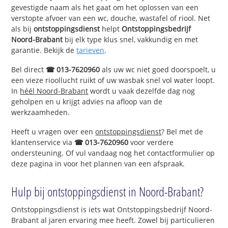
gevestigde naam als het gaat om het oplossen van een
verstopte afvoer van een wc, douche, wastafel of riool. Net
als bij
ontstoppingsdienst
helpt
Ontstoppingsbedrijf
Noord-Brabant
bij elk type klus snel, vakkundig en met
garantie. Bekijk de
tarieven
.
Bel direct
☎ 013-7620960
als uw wc niet goed doorspoelt, u
een vieze rioollucht ruikt of uw wasbak snel vol water loopt.
In
héél Noord-Brabant
wordt u vaak dezelfde dag nog
geholpen en u krijgt advies na afloop van de
werkzaamheden.
Heeft u vragen over een
ontstoppingsdienst
? Bel met de
klantenservice via
☎ 013-7620960
voor verdere
ondersteuning. Of vul vandaag nog het contactformulier op
deze pagina in voor het plannen van een afspraak.
Hulp bij ontstoppingsdienst in Noord-Brabant?
Ontstoppingsdienst is iets wat Ontstoppingsbedrijf Noord-
Brabant al jaren ervaring mee heeft. Zowel bij particulieren