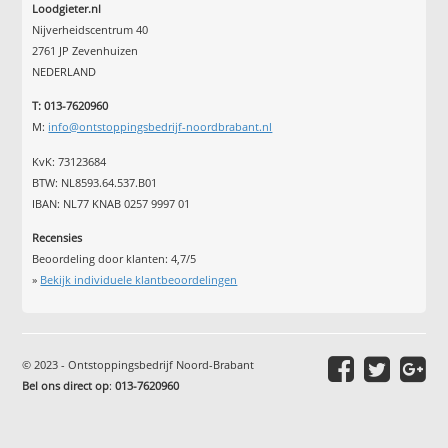
Loodgieter.nl
Nijverheidscentrum 40
2761 JP Zevenhuizen
NEDERLAND
T: 013-7620960
M:
info@ontstoppingsbedrijf-noordbrabant.nl
KvK: 73123684
BTW: NL8593.64.537.B01
IBAN: NL77 KNAB 0257 9997 01
Recensies
Beoordeling door klanten:
4,7
/
5
»
Bekijk individuele klantbeoordelingen
© 2023 - Ontstoppingsbedrijf Noord-Brabant
Bel ons direct op
:
013-7620960