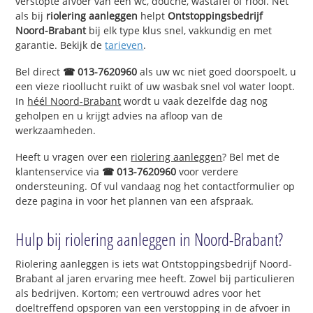
verstopte afvoer van een wc, douche, wastafel of riool. Net
als bij
riolering aanleggen
helpt
Ontstoppingsbedrijf
Noord-Brabant
bij elk type klus snel, vakkundig en met
garantie. Bekijk de
tarieven
.
Bel direct
☎ 013-7620960
als uw wc niet goed doorspoelt, u
een vieze rioollucht ruikt of uw wasbak snel vol water loopt.
In
héél Noord-Brabant
wordt u vaak dezelfde dag nog
geholpen en u krijgt advies na afloop van de
werkzaamheden.
Heeft u vragen over een
riolering aanleggen
? Bel met de
klantenservice via
☎ 013-7620960
voor verdere
ondersteuning. Of vul vandaag nog het contactformulier op
deze pagina in voor het plannen van een afspraak.
Hulp bij riolering aanleggen in Noord-Brabant?
Riolering aanleggen is iets wat Ontstoppingsbedrijf Noord-
Brabant al jaren ervaring mee heeft. Zowel bij particulieren
als bedrijven. Kortom; een vertrouwd adres voor het
doeltreffend opsporen van een verstopping in de afvoer in