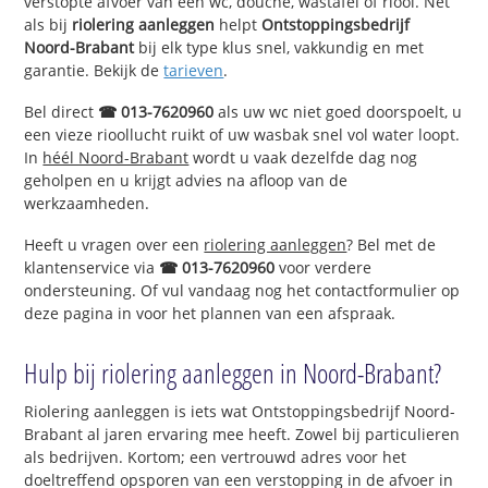
verstopte afvoer van een wc, douche, wastafel of riool. Net
als bij
riolering aanleggen
helpt
Ontstoppingsbedrijf
Noord-Brabant
bij elk type klus snel, vakkundig en met
garantie. Bekijk de
tarieven
.
Bel direct
☎ 013-7620960
als uw wc niet goed doorspoelt, u
een vieze rioollucht ruikt of uw wasbak snel vol water loopt.
In
héél Noord-Brabant
wordt u vaak dezelfde dag nog
geholpen en u krijgt advies na afloop van de
werkzaamheden.
Heeft u vragen over een
riolering aanleggen
? Bel met de
klantenservice via
☎ 013-7620960
voor verdere
ondersteuning. Of vul vandaag nog het contactformulier op
deze pagina in voor het plannen van een afspraak.
Hulp bij riolering aanleggen in Noord-Brabant?
Riolering aanleggen is iets wat Ontstoppingsbedrijf Noord-
Brabant al jaren ervaring mee heeft. Zowel bij particulieren
als bedrijven. Kortom; een vertrouwd adres voor het
doeltreffend opsporen van een verstopping in de afvoer in