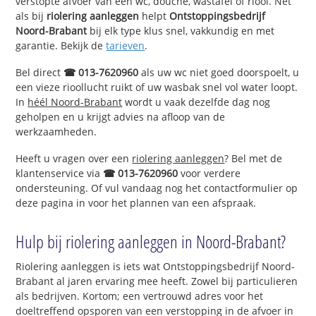
verstopte afvoer van een wc, douche, wastafel of riool. Net
als bij
riolering aanleggen
helpt
Ontstoppingsbedrijf
Noord-Brabant
bij elk type klus snel, vakkundig en met
garantie. Bekijk de
tarieven
.
Bel direct
☎ 013-7620960
als uw wc niet goed doorspoelt, u
een vieze rioollucht ruikt of uw wasbak snel vol water loopt.
In
héél Noord-Brabant
wordt u vaak dezelfde dag nog
geholpen en u krijgt advies na afloop van de
werkzaamheden.
Heeft u vragen over een
riolering aanleggen
? Bel met de
klantenservice via
☎ 013-7620960
voor verdere
ondersteuning. Of vul vandaag nog het contactformulier op
deze pagina in voor het plannen van een afspraak.
Hulp bij riolering aanleggen in Noord-Brabant?
Riolering aanleggen is iets wat Ontstoppingsbedrijf Noord-
Brabant al jaren ervaring mee heeft. Zowel bij particulieren
als bedrijven. Kortom; een vertrouwd adres voor het
doeltreffend opsporen van een verstopping in de afvoer in