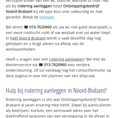
verstopte afvoer van een wc, douche, wastafel of riool. Net
als bij
riolering aanleggen
helpt
Ontstoppingsbedrijf
Noord-Brabant
bij elk type klus snel, vakkundig en met
garantie. Bekijk de
tarieven
.
Bel direct
☎ 013-7620960
als uw wc niet goed doorspoelt, u
een vieze rioollucht ruikt of uw wasbak snel vol water loopt.
In
héél Noord-Brabant
wordt u vaak dezelfde dag nog
geholpen en u krijgt advies na afloop van de
werkzaamheden.
Heeft u vragen over een
riolering aanleggen
? Bel met de
klantenservice via
☎ 013-7620960
voor verdere
ondersteuning. Of vul vandaag nog het contactformulier op
deze pagina in voor het plannen van een afspraak.
Hulp bij riolering aanleggen in Noord-Brabant?
Riolering aanleggen is iets wat Ontstoppingsbedrijf Noord-
Brabant al jaren ervaring mee heeft. Zowel bij particulieren
als bedrijven. Kortom; een vertrouwd adres voor het
doeltreffend opsporen van een verstopping in de afvoer in