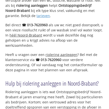
verstopte afvoer van een wc, douche, wastafel of riool. Net
als bij
riolering aanleggen
helpt
Ontstoppingsbedrijf
Noord-Brabant
bij elk type klus snel, vakkundig en met
garantie. Bekijk de
tarieven
.
Bel direct
☎ 013-7620960
als uw wc niet goed doorspoelt, u
een vieze rioollucht ruikt of uw wasbak snel vol water loopt.
In
héél Noord-Brabant
wordt u vaak dezelfde dag nog
geholpen en u krijgt advies na afloop van de
werkzaamheden.
Heeft u vragen over een
riolering aanleggen
? Bel met de
klantenservice via
☎ 013-7620960
voor verdere
ondersteuning. Of vul vandaag nog het contactformulier op
deze pagina in voor het plannen van een afspraak.
Hulp bij riolering aanleggen in Noord-Brabant?
Riolering aanleggen is iets wat Ontstoppingsbedrijf Noord-
Brabant al jaren ervaring mee heeft. Zowel bij particulieren
als bedrijven. Kortom; een vertrouwd adres voor het
doeltreffend opsporen van een verstopping in de afvoer in