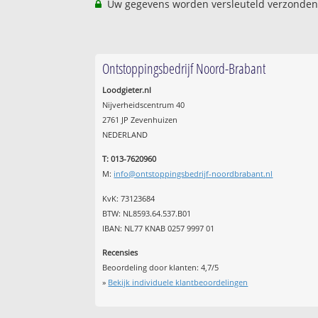
Uw gegevens worden versleuteld verzonden
Ontstoppingsbedrijf Noord-Brabant
Loodgieter.nl
Nijverheidscentrum 40
2761 JP Zevenhuizen
NEDERLAND
T: 013-7620960
M:
info@ontstoppingsbedrijf-noordbrabant.nl
KvK: 73123684
BTW: NL8593.64.537.B01
IBAN: NL77 KNAB 0257 9997 01
Recensies
Beoordeling door klanten:
4,7
/
5
»
Bekijk individuele klantbeoordelingen