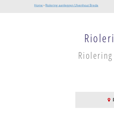
Home
›
Riolering aanleggen Ulvenhout Breda
Rioler
Riolering
Ulvenhout