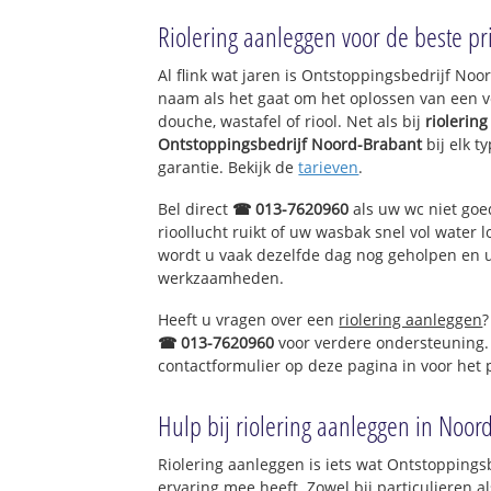
Ulvenhout
Riolering aanleggen voor de beste pri
Al flink wat jaren is Ontstoppingsbedrijf No
naam als het gaat om het oplossen van een v
douche, wastafel of riool. Net als bij
riolerin
Ontstoppingsbedrijf Noord-Brabant
bij elk t
garantie. Bekijk de
tarieven
.
Bel direct
☎ 013-7620960
als uw wc niet goe
rioollucht ruikt of uw wasbak snel vol water l
wordt u vaak dezelfde dag nog geholpen en u 
werkzaamheden.
Heeft u vragen over een
riolering aanleggen
?
☎ 013-7620960
voor verdere ondersteuning.
contactformulier op deze pagina in voor het
Hulp bij riolering aanleggen in Noor
Riolering aanleggen is iets wat Ontstoppings
ervaring mee heeft. Zowel bij particulieren a