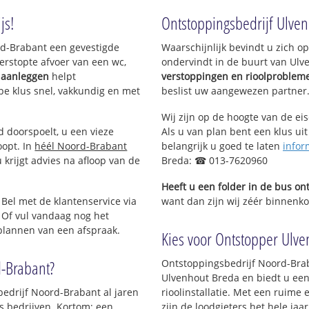
js!
Ontstoppingsbedrijf Ulve
ord-Brabant een gevestigde
Waarschijnlijk bevindt u zich 
erstopte afvoer van een wc,
ondervindt in de buurt van Ulv
g aanleggen
helpt
verstoppingen en rioolproblem
ype klus snel, vakkundig en met
beslist uw aangewezen partner
Wij zijn op de hoogte van de ei
d doorspoelt, u een vieze
Als u van plan bent een klus uit
oopt. In
héél Noord-Brabant
belangrijk u goed te laten
infor
krijgt advies na afloop van de
Breda: ☎ 013-7620960
Heeft u een folder in de bus o
 Bel met de klantenservice via
want dan zijn wij zéér binnenko
 Of vul vandaag nog het
 plannen van een afspraak.
Kies voor Ontstopper Ulven
d-Brabant?
Ontstoppingsbedrijf Noord-Brab
Ulvenhout Breda en biedt u een
bedrijf Noord-Brabant al jaren
rioolinstallatie. Met een ruime 
ls bedrijven. Kortom; een
zijn de loodgieters het hele jaar