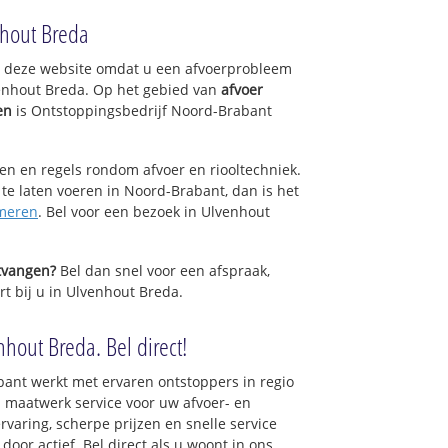
nhout Breda
op deze website omdat u een afvoerprobleem
enhout Breda. Op het gebied van
afvoer
en
is Ontstoppingsbedrijf Noord-Brabant
.
sen en regels rondom afvoer en riooltechniek.
 te laten voeren in Noord-Brabant, dan is het
meren
. Bel voor een bezoek in Ulvenhout
ntvangen?
Bel dan snel voor een afspraak,
rt bij u in Ulvenhout Breda.
hout Breda. Bel direct!
ant werkt met ervaren ontstoppers in regio
 maatwerk service voor uw afvoer- en
ervaring, scherpe prijzen en snelle service
 door actief. Bel direct als u woont in ons