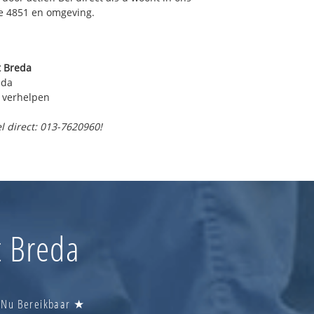
e 4851 en omgeving.
t Breda
eda
 verhelpen
l direct: 013-7620960!
t Breda
| Nu Bereikbaar ★