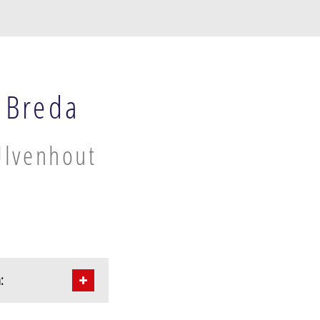
 Breda
Ulvenhout
: