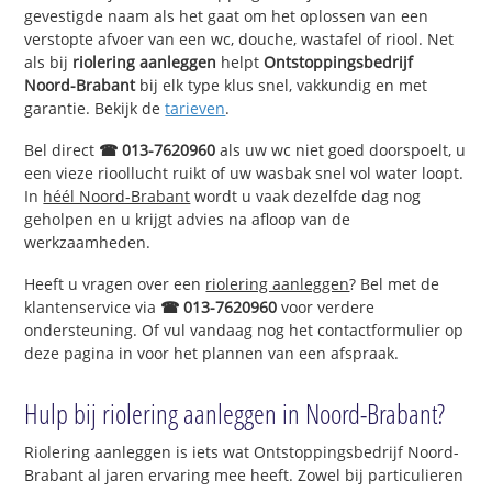
gevestigde naam als het gaat om het oplossen van een
verstopte afvoer van een wc, douche, wastafel of riool. Net
als bij
riolering aanleggen
helpt
Ontstoppingsbedrijf
Noord-Brabant
bij elk type klus snel, vakkundig en met
garantie. Bekijk de
tarieven
.
Bel direct
☎ 013-7620960
als uw wc niet goed doorspoelt, u
een vieze rioollucht ruikt of uw wasbak snel vol water loopt.
In
héél Noord-Brabant
wordt u vaak dezelfde dag nog
geholpen en u krijgt advies na afloop van de
werkzaamheden.
Heeft u vragen over een
riolering aanleggen
? Bel met de
klantenservice via
☎ 013-7620960
voor verdere
ondersteuning. Of vul vandaag nog het contactformulier op
deze pagina in voor het plannen van een afspraak.
Hulp bij riolering aanleggen in Noord-Brabant?
Riolering aanleggen is iets wat Ontstoppingsbedrijf Noord-
Brabant al jaren ervaring mee heeft. Zowel bij particulieren