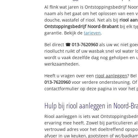
Eersel-Zuid
Al flink wat jaren is Ontstoppingsbedrijf No
De Dijken
naam als het gaat om het oplossen van een v
Kortkruis
douche, wastafel of riool. Net als bij
riool aa
Bedrijventerrein 
Ontstoppingsbedrijf Noord-Brabant
bij elk t
Molenveld en Sch
garantie. Bekijk de
tarieven
.
Stokkelen en Hoo
De Hees en Gen
Bel direct
☎ 013-7620960
als uw wc niet goe
rioollucht ruikt of uw wasbak snel vol water l
wordt u vaak dezelfde dag nog geholpen en u 
werkzaamheden.
Heeft u vragen over een
riool aanleggen
? Bel
013-7620960
voor verdere ondersteuning. Of
contactformulier op deze pagina in voor het
Hulp bij riool aanleggen in Noord-Br
Riool aanleggen is iets wat Ontstoppingsbedr
ervaring mee heeft. Zowel bij particulieren a
vertrouwd adres voor het doeltreffend opspo
afvoer in uw keuken, gootsteen of wc/badkam