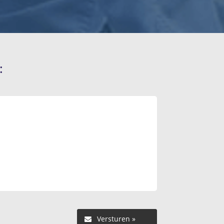
:
Versturen »