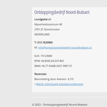
Ontstoppingsbedrijf Noord-Brabant
Loodgieter.nl
Nijverheidscentrum 40
2761 JP Zevenhuizen
NEDERLAND
T: 013-7620960
M:
info@ontstoppingsbedrijf-noordbrabant.nl
KvK: 73123684
BTW: NL8593.64.537.B01
IBAN: NL77 KNAB 0257 9997 01
Recensies
Beoordeling door klanten:
4,7
/
5
»
Bekijk individuele klantbeoordelingen
© 2023 - Ontstoppingsbedrijf Noord-Brabant