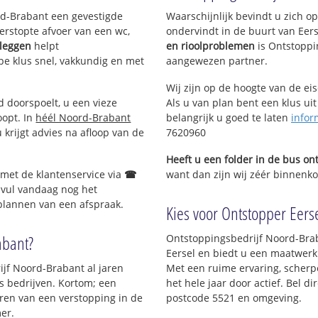
ord-Brabant een gevestigde
Waarschijnlijk bevindt u zich 
erstopte afvoer van een wc,
ondervindt in de buurt van Eer
nleggen
helpt
en rioolproblemen
is Ontstoppi
Eersel
ype klus snel, vakkundig en met
aangewezen partner.
adewijkstraat
gstraat
Wij zijn op de hoogte van de ei
derweg
d doorspoelt, u een vieze
Als u van plan bent een klus uit
oopt. In
héél Noord-Brabant
belangrijk u goed te laten
infor
krijgt advies na afloop van de
7620960
Heeft u een folder in de bus o
 met de klantenservice via
☎
want dan zijn wij zéér binnenkor
 vul vandaag nog het
 plannen van een afspraak.
Kies voor Ontstopper Eersel
abant?
Ontstoppingsbedrijf Noord-Brab
Eersel en biedt u een maatwerk s
ijf Noord-Brabant al jaren
Met een ruime ervaring, scherpe
ls bedrijven. Kortom; een
het hele jaar door actief. Bel d
ren van een verstopping in de
postcode 5521 en omgeving.
er.