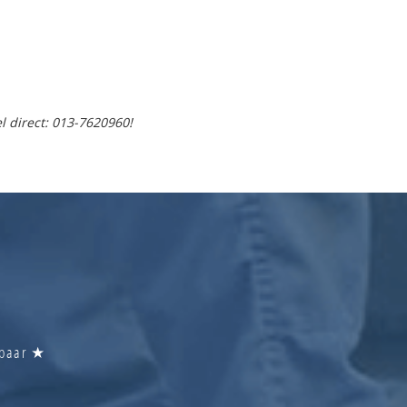
l direct: 013-7620960!
ikbaar ★