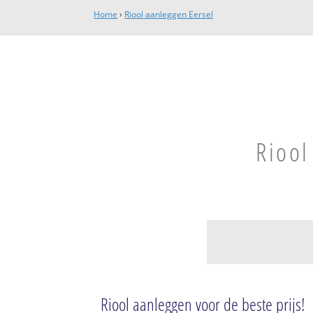
Home
›
Riool aanleggen Eersel
Riool
Eersel
Eersel-kom en Li
Riool aanleggen voor de beste prijs!
Molenakkers