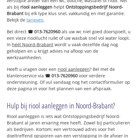
verstopte afvoer van een wc, douche, wastafel of riool. Net
als bij
riool aanleggen
helpt
Ontstoppingsbedrijf Noord-
Brabant
bij elk type klus snel, vakkundig en met garantie.
Bekijk de
tarieven
.
Bel direct
☎ 013-7620960
als uw wc niet goed doorspoelt, u
een vieze rioollucht ruikt of uw wasbak snel vol water loopt.
In
héél Noord-Brabant
wordt u vaak dezelfde dag nog
geholpen en u krijgt advies na afloop van de
werkzaamheden.
Heeft u vragen over een
riool aanleggen
? Bel met de
klantenservice via
☎ 013-7620960
voor verdere
ondersteuning. Of vul vandaag nog het contactformulier op
deze pagina in voor het plannen van een afspraak.
Hulp bij riool aanleggen in Noord-Brabant?
Riool aanleggen is iets wat Ontstoppingsbedrijf Noord-
Brabant al jaren ervaring mee heeft. Zowel bij particulieren
als bedrijven. Kortom; een vertrouwd adres voor het
doeltreffend opsporen van een verstopping in de afvoer in