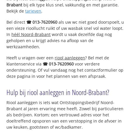
Brabant
bij elk type klus snel, vakkundig en met garantie.
Bekijk de
tarieven
.
Bel direct
☎ 013-7620960
als uw wc niet goed doorspoelt, u
een vieze rioollucht ruikt of uw wasbak snel vol water loopt.
In
héél Noord-Brabant
wordt u vaak dezelfde dag nog
geholpen en u krijgt advies na afloop van de
werkzaamheden.
Heeft u vragen over een
riool aanleggen
? Bel met de
klantenservice via
☎ 013-7620960
voor verdere
ondersteuning. Of vul vandaag nog het contactformulier op
deze pagina in voor het plannen van een afspraak.
Hulp bij riool aanleggen in Noord-Brabant?
Riool aanleggen is iets wat Ontstoppingsbedrijf Noord-
Brabant al jaren ervaring mee heeft. Zowel bij particulieren
als bedrijven. Kortom; een vertrouwd adres voor het
doeltreffend opsporen van een verstopping in de afvoer in
uw keuken, gootsteen of wc/badkamer.