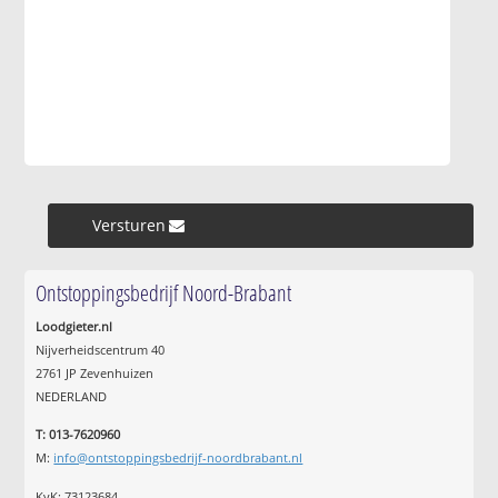
Versturen »
Ontstoppingsbedrijf Noord-Brabant
Loodgieter.nl
Nijverheidscentrum 40
2761 JP Zevenhuizen
NEDERLAND
T: 013-7620960
M:
info@ontstoppingsbedrijf-noordbrabant.nl
KvK: 73123684