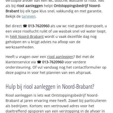
verstopte afvoer van een wc, douche, wastafel of riool. Net
als bij
riool aanleggen
helpt
Ontstoppingsbedrijf Noord-
Brabant
bij elk type klus snel, vakkundig en met garantie.
Bekijk de
tarieven
.
Bel direct
☎ 013-7620960
als uw wc niet goed doorspoelt, u
een vieze rioollucht ruikt of uw wasbak snel vol water loopt.
In
héél Noord-Brabant
wordt u vaak dezelfde dag nog
geholpen en u krijgt advies na afloop van de
werkzaamheden.
Heeft u vragen over een
riool aanleggen
? Bel met de
klantenservice via
☎ 013-7620960
voor verdere
ondersteuning. Of vul vandaag nog het contactformulier op
deze pagina in voor het plannen van een afspraak.
Hulp bij riool aanleggen in Noord-Brabant?
Riool aanleggen is iets wat Ontstoppingsbedrijf Noord-
Brabant al jaren ervaring mee heeft. Zowel bij particulieren
als bedrijven. Kortom; een vertrouwd adres voor het
doeltreffend opsporen van een verstopping in de afvoer in