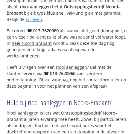
verstopte afvoer van een wc, douche, wastafel of riool. Net
als bij
riool aanleggen
helpt
Ontstoppingsbedrijf Noord-
Brabant
bij elk type klus snel, vakkundig en met garantie.
Bekijk de
tarieven
.
Bel direct
☎ 013-7620960
als uw wc niet goed doorspoelt, u
een vieze rioollucht ruikt of uw wasbak snel vol water loopt.
In
héél Noord-Brabant
wordt u vaak dezelfde dag nog
geholpen en u krijgt advies na afloop van de
werkzaamheden.
Heeft u vragen over een
riool aanleggen
? Bel met de
klantenservice via
☎ 013-7620960
voor verdere
ondersteuning. Of vul vandaag nog het contactformulier op
deze pagina in voor het plannen van een afspraak.
Hulp bij riool aanleggen in Noord-Brabant?
Riool aanleggen is iets wat Ontstoppingsbedrijf Noord-
Brabant al jaren ervaring mee heeft. Zowel bij particulieren
als bedrijven. Kortom; een vertrouwd adres voor het
doeltreffend opsporen van een verstopping in de afvoer in