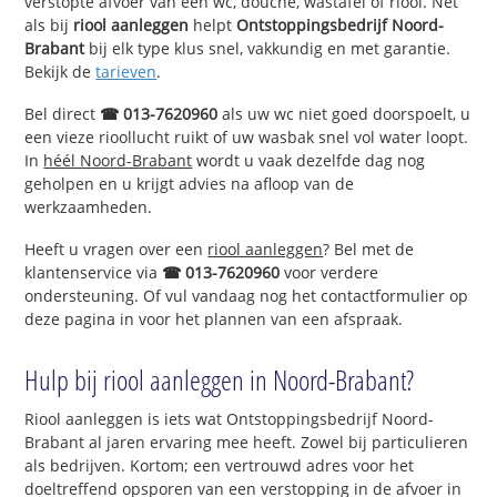
verstopte afvoer van een wc, douche, wastafel of riool. Net
als bij
riool aanleggen
helpt
Ontstoppingsbedrijf Noord-
Brabant
bij elk type klus snel, vakkundig en met garantie.
Bekijk de
tarieven
.
Bel direct
☎ 013-7620960
als uw wc niet goed doorspoelt, u
een vieze rioollucht ruikt of uw wasbak snel vol water loopt.
In
héél Noord-Brabant
wordt u vaak dezelfde dag nog
geholpen en u krijgt advies na afloop van de
werkzaamheden.
Heeft u vragen over een
riool aanleggen
? Bel met de
klantenservice via
☎ 013-7620960
voor verdere
ondersteuning. Of vul vandaag nog het contactformulier op
deze pagina in voor het plannen van een afspraak.
Hulp bij riool aanleggen in Noord-Brabant?
Riool aanleggen is iets wat Ontstoppingsbedrijf Noord-
Brabant al jaren ervaring mee heeft. Zowel bij particulieren
als bedrijven. Kortom; een vertrouwd adres voor het
doeltreffend opsporen van een verstopping in de afvoer in