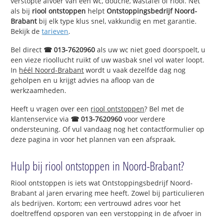
verstopte afvoer van een wc, douche, wastafel of riool. Net
als bij
riool ontstoppen
helpt
Ontstoppingsbedrijf Noord-
Brabant
bij elk type klus snel, vakkundig en met garantie.
Bekijk de
tarieven
.
Bel direct
☎ 013-7620960
als uw wc niet goed doorspoelt, u
een vieze rioollucht ruikt of uw wasbak snel vol water loopt.
In
héél Noord-Brabant
wordt u vaak dezelfde dag nog
geholpen en u krijgt advies na afloop van de
werkzaamheden.
Heeft u vragen over een
riool ontstoppen
? Bel met de
klantenservice via
☎ 013-7620960
voor verdere
ondersteuning. Of vul vandaag nog het contactformulier op
deze pagina in voor het plannen van een afspraak.
Hulp bij riool ontstoppen in Noord-Brabant?
Riool ontstoppen is iets wat Ontstoppingsbedrijf Noord-
Brabant al jaren ervaring mee heeft. Zowel bij particulieren
als bedrijven. Kortom; een vertrouwd adres voor het
doeltreffend opsporen van een verstopping in de afvoer in