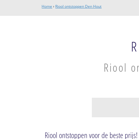
Home
›
Riool ontstoppen Den Hout
R
Riool o
Den Hout
Den Hout
Riool ontstoppen voor de beste prijs!