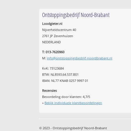
Ontstoppingsbedrijf Noord-Brabant
Loodgieter.nl
Nijverheidscentrum 40
2761 JP Zevenhuizen
NEDERLAND
T: 013-7620960
M:
info@ontstoppingsbedrijf-noordbrabant.nl
KvK: 73123684
BTW: NL8593.64.537.B01
IBAN: NL77 KNAB 0257 9997 01
Recensies
Beoordeling door klanten:
4,7
/
5
»
Bekijk individuele klantbeoordelingen
© 2023 - Ontstoppingsbedrijf Noord-Brabant