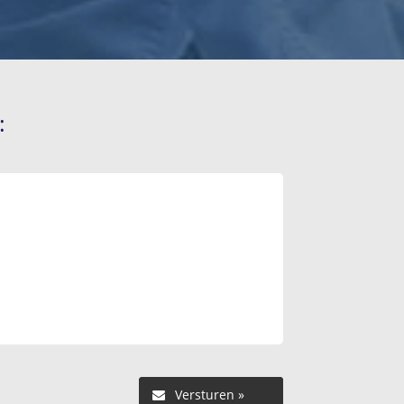
:
Versturen »