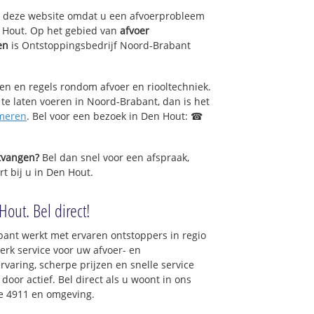
op deze website omdat u een afvoerprobleem
 Hout. Op het gebied van
afvoer
en
is Ontstoppingsbedrijf Noord-Brabant
.
sen en regels rondom afvoer en riooltechniek.
 te laten voeren in Noord-Brabant, dan is het
meren
. Bel voor een bezoek in Den Hout: ☎
ntvangen?
Bel dan snel voor een afspraak,
t bij u in Den Hout.
out. Bel direct!
ant werkt met ervaren ontstoppers in regio
rk service voor uw afvoer- en
ervaring, scherpe prijzen en snelle service
 door actief. Bel direct als u woont in ons
e 4911 en omgeving.