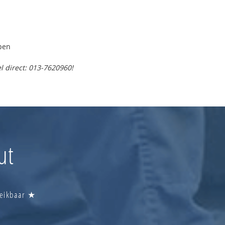
pen
l direct: 013-7620960!
ut
reikbaar ★