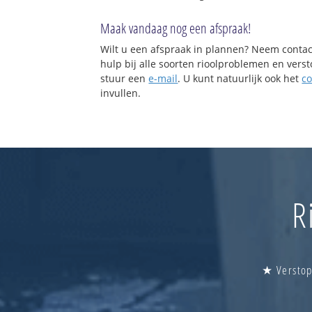
Maak vandaag nog een afspraak!
Wilt u een afspraak in plannen? Neem contac
hulp bij alle soorten rioolproblemen en vers
stuur een
e-mail
. U kunt natuurlijk ook het
co
invullen.
R
★ Verstop