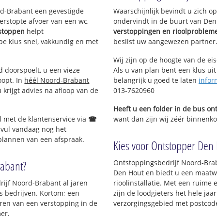
ord-Brabant een gevestigde
Waarschijnlijk bevindt u zich 
erstopte afvoer van een wc,
ondervindt in de buurt van Den
tstoppen
helpt
verstoppingen en rioolproblem
ype klus snel, vakkundig en met
beslist uw aangewezen partner
Wij zijn op de hoogte van de ei
d doorspoelt, u een vieze
Als u van plan bent een klus uit
oopt. In
héél Noord-Brabant
belangrijk u goed te laten
infor
krijgt advies na afloop van de
013-7620960
Heeft u een folder in de bus o
l met de klantenservice via
☎
want dan zijn wij zéér binnenkor
 vul vandaag nog het
 plannen van een afspraak.
Kies voor Ontstopper Den H
rabant?
Ontstoppingsbedrijf Noord-Brab
Den Hout en biedt u een maatwe
rijf Noord-Brabant al jaren
rioolinstallatie. Met een ruime 
ls bedrijven. Kortom; een
zijn de loodgieters het hele jaar
ren van een verstopping in de
verzorgingsgebied met postcod
er.