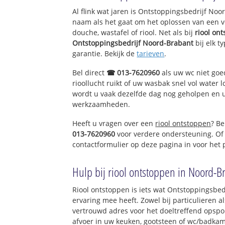
Al flink wat jaren is Ontstoppingsbedrijf No
naam als het gaat om het oplossen van een v
douche, wastafel of riool. Net als bij
riool on
Ontstoppingsbedrijf Noord-Brabant
bij elk t
garantie. Bekijk de
tarieven
.
Bel direct
☎ 013-7620960
als uw wc niet goe
rioollucht ruikt of uw wasbak snel vol water l
wordt u vaak dezelfde dag nog geholpen en u 
werkzaamheden.
Heeft u vragen over een
riool ontstoppen
? Be
013-7620960
voor verdere ondersteuning. Of
contactformulier op deze pagina in voor het
Hulp bij riool ontstoppen in Noord-B
Riool ontstoppen is iets wat Ontstoppingsbed
ervaring mee heeft. Zowel bij particulieren a
vertrouwd adres voor het doeltreffend opspo
afvoer in uw keuken, gootsteen of wc/badkam