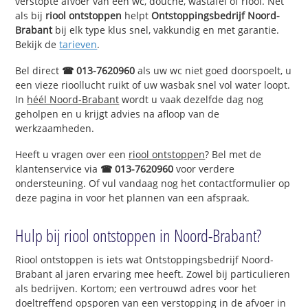
verstopte afvoer van een wc, douche, wastafel of riool. Net
als bij
riool ontstoppen
helpt
Ontstoppingsbedrijf Noord-
Brabant
bij elk type klus snel, vakkundig en met garantie.
Bekijk de
tarieven
.
Bel direct
☎ 013-7620960
als uw wc niet goed doorspoelt, u
een vieze rioollucht ruikt of uw wasbak snel vol water loopt.
In
héél Noord-Brabant
wordt u vaak dezelfde dag nog
geholpen en u krijgt advies na afloop van de
werkzaamheden.
Heeft u vragen over een
riool ontstoppen
? Bel met de
klantenservice via
☎ 013-7620960
voor verdere
ondersteuning. Of vul vandaag nog het contactformulier op
deze pagina in voor het plannen van een afspraak.
Hulp bij riool ontstoppen in Noord-Brabant?
Riool ontstoppen is iets wat Ontstoppingsbedrijf Noord-
Brabant al jaren ervaring mee heeft. Zowel bij particulieren
als bedrijven. Kortom; een vertrouwd adres voor het
doeltreffend opsporen van een verstopping in de afvoer in