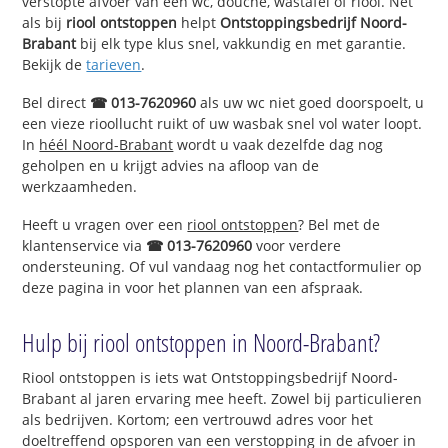
verstopte afvoer van een wc, douche, wastafel of riool. Net
als bij
riool ontstoppen
helpt
Ontstoppingsbedrijf Noord-
Brabant
bij elk type klus snel, vakkundig en met garantie.
Bekijk de
tarieven
.
Bel direct
☎ 013-7620960
als uw wc niet goed doorspoelt, u
een vieze rioollucht ruikt of uw wasbak snel vol water loopt.
In
héél Noord-Brabant
wordt u vaak dezelfde dag nog
geholpen en u krijgt advies na afloop van de
werkzaamheden.
Heeft u vragen over een
riool ontstoppen
? Bel met de
klantenservice via
☎ 013-7620960
voor verdere
ondersteuning. Of vul vandaag nog het contactformulier op
deze pagina in voor het plannen van een afspraak.
Hulp bij riool ontstoppen in Noord-Brabant?
Riool ontstoppen is iets wat Ontstoppingsbedrijf Noord-
Brabant al jaren ervaring mee heeft. Zowel bij particulieren
als bedrijven. Kortom; een vertrouwd adres voor het
doeltreffend opsporen van een verstopping in de afvoer in