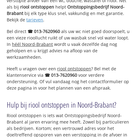
verstopte afvoer van een wc, douche, wastafel of riool. Net
als bij
riool ontstoppen
helpt
Ontstoppingsbedrijf Noord-
Brabant
bij elk type klus snel, vakkundig en met garantie.
Bekijk de
tarieven
.
Bel direct
☎ 013-7620960
als uw wc niet goed doorspoelt, u
een vieze rioollucht ruikt of uw wasbak snel vol water loopt.
In
héél Noord-Brabant
wordt u vaak dezelfde dag nog
geholpen en u krijgt advies na afloop van de
werkzaamheden.
Heeft u vragen over een
riool ontstoppen
? Bel met de
klantenservice via
☎ 013-7620960
voor verdere
ondersteuning. Of vul vandaag nog het contactformulier op
deze pagina in voor het plannen van een afspraak.
Hulp bij riool ontstoppen in Noord-Brabant?
Riool ontstoppen is iets wat Ontstoppingsbedrijf Noord-
Brabant al jaren ervaring mee heeft. Zowel bij particulieren
als bedrijven. Kortom; een vertrouwd adres voor het
doeltreffend opsporen van een verstopping in de afvoer in