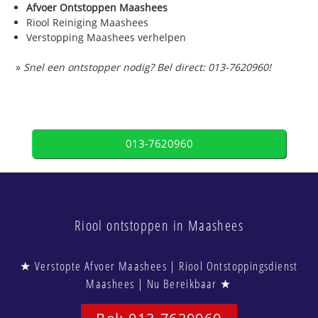
Afvoer Ontstoppen Maashees
Riool Reiniging Maashees
Verstopping Maashees verhelpen
»
Snel een ontstopper nodig? Bel direct: 013-7620960!
013-7620960
Riool ontstoppen in Maashees
★ Verstopte Afvoer Maashees | Riool Ontstoppingsdienst
Maashees | Nu Bereikbaar ★