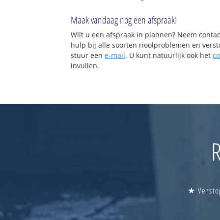
Maak vandaag nog een afspraak!
Wilt u een afspraak in plannen? Neem contac
hulp bij alle soorten rioolproblemen en vers
stuur een
e-mail
. U kunt natuurlijk ook het
co
invullen.
R
★ Verstop