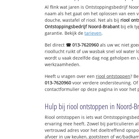
Al flink wat jaren is Ontstoppingsbedrijf No
naam als het gaat om het oplossen van een v
douche, wastafel of riool. Net als bij
riool on
Ontstoppingsbedrijf Noord-Brabant
bij elk t
garantie. Bekijk de
tarieven
.
Bel direct
☎ 013-7620960
als uw wc niet goe
rioollucht ruikt of uw wasbak snel vol water l
wordt u vaak dezelfde dag nog geholpen en u 
werkzaamheden.
Heeft u vragen over een
riool ontstoppen
? Be
013-7620960
voor verdere ondersteuning. Of
contactformulier op deze pagina in voor het
Hulp bij riool ontstoppen in Noord-B
Riool ontstoppen is iets wat Ontstoppingsbed
ervaring mee heeft. Zowel bij particulieren a
vertrouwd adres voor het doeltreffend opspo
afvoer in uw keuken, gootsteen of wc/badkam