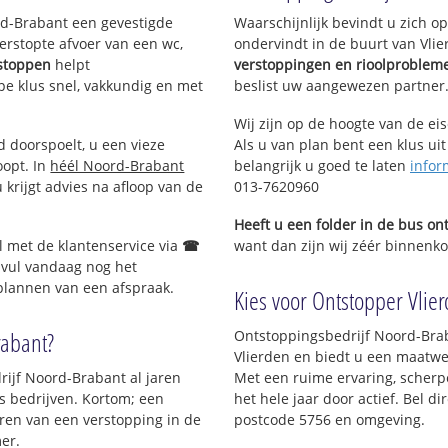
ord-Brabant een gevestigde
Waarschijnlijk bevindt u zich 
erstopte afvoer van een wc,
ondervindt in de buurt van Vli
tstoppen
helpt
verstoppingen en rioolproblem
ype klus snel, vakkundig en met
beslist uw aangewezen partner
Wij zijn op de hoogte van de ei
d doorspoelt, u een vieze
Als u van plan bent een klus uit
oopt. In
héél Noord-Brabant
belangrijk u goed te laten
infor
krijgt advies na afloop van de
013-7620960
Heeft u een folder in de bus o
l met de klantenservice via
☎
want dan zijn wij zéér binnenkor
 vul vandaag nog het
 plannen van een afspraak.
Kies voor Ontstopper Vlier
rabant?
Ontstoppingsbedrijf Noord-Brab
Vlierden en biedt u een maatwerk
rijf Noord-Brabant al jaren
Met een ruime ervaring, scherpe
ls bedrijven. Kortom; een
het hele jaar door actief. Bel d
ren van een verstopping in de
postcode 5756 en omgeving.
er.