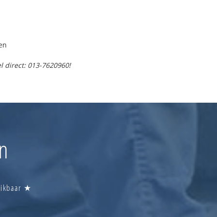
en
l direct: 013-7620960!
en
reikbaar ★