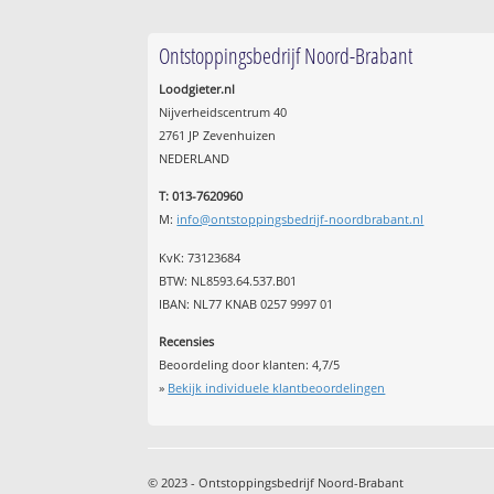
Ontstoppingsbedrijf Noord-Brabant
Loodgieter.nl
Nijverheidscentrum 40
2761 JP Zevenhuizen
NEDERLAND
T: 013-7620960
M:
info@ontstoppingsbedrijf-noordbrabant.nl
KvK: 73123684
BTW: NL8593.64.537.B01
IBAN: NL77 KNAB 0257 9997 01
Recensies
Beoordeling door klanten:
4,7
/
5
»
Bekijk individuele klantbeoordelingen
© 2023 - Ontstoppingsbedrijf Noord-Brabant