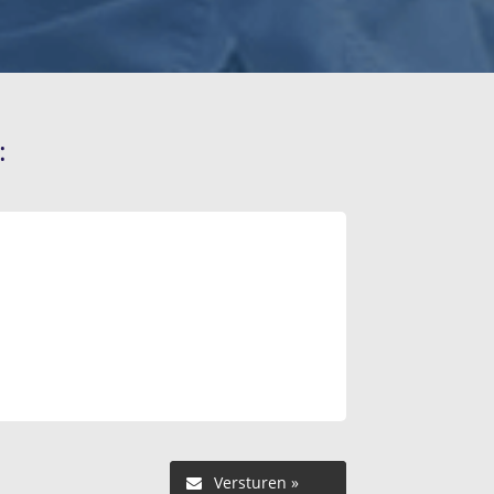
:
Versturen »