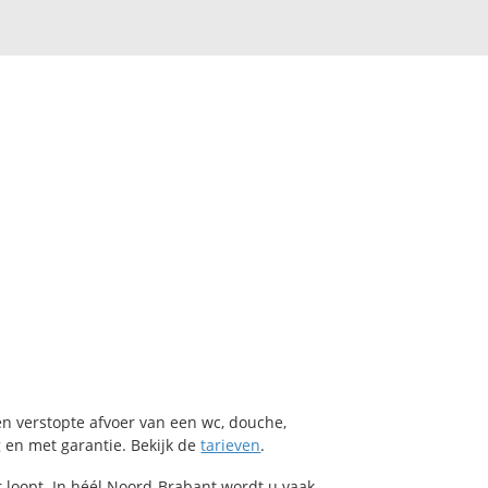
en verstopte afvoer van een wc, douche,
g en met garantie. Bekijk de
tarieven
.
 loopt. In
héél Noord-Brabant
wordt u vaak