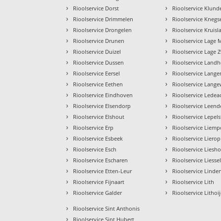
›
›
Rioolservice Dorst
Rioolservice Klund
›
›
Rioolservice Drimmelen
Rioolservice Knegs
›
›
Rioolservice Drongelen
Rioolservice Kruisl
›
›
Rioolservice Drunen
Rioolservice Lage 
›
›
Rioolservice Duizel
Rioolservice Lage
›
›
Rioolservice Dussen
Rioolservice Landh
›
›
Rioolservice Eersel
Rioolservice Lan
›
›
Rioolservice Eethen
Rioolservice Lang
›
›
Rioolservice Eindhoven
Rioolservice Ledea
›
›
Rioolservice Elsendorp
Rioolservice Leend
›
›
Rioolservice Elshout
Rioolservice Lepels
›
›
Rioolservice Erp
Rioolservice Liem
›
›
Rioolservice Esbeek
Rioolservice Lierop
›
›
Rioolservice Esch
Rioolservice Liesh
›
›
Rioolservice Escharen
Rioolservice Liesse
›
›
Rioolservice Etten-Leur
Rioolservice Linde
›
›
Rioolservice Fijnaart
Rioolservice Lith
›
›
Rioolservice Galder
Rioolservice Lithoi
›
Rioolservice Sint Anthonis
›
Rioolservice Sint Hubert