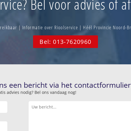
rvice? Bel voor advies of a
eikbaar | Informatie over Rioolservice | Héél Provincie Noord-
Bel: 013-7620960
ns een bericht via het contactformulier
atis advies nodig? Bel ons vandaag nog!