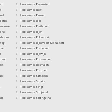
›
ert
Rioolservice Ravenstein
›
el
Rioolservice Reek
›
and
Rioolservice Reusel
›
Mierde
Rioolservice Riel
›
 Zwaluwe
Rioolservice Riethoven
›
orst
Rioolservice Rijen
›
genboom
Rioolservice Rijkevoort
›
eweg
Rioolservice Rijkevoort-De Walsert
›
cker
Rioolservice Rijsbergen
›
e
Rioolservice Rijswijk
›
traat
Rioolservice Roosendaal
›
pde
Rioolservice Rosmalen
›
Rioolservice Rucphen
›
out
Rioolservice Sambeek
›
l
Rioolservice Schaijk
›
n
Rioolservice Schijf
›
Rioolservice Schijndel
›
jen
Rioolservice Sint Agatha