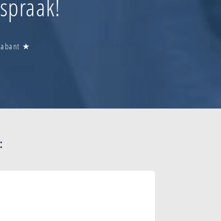
fspraak!
Brabant ★
: