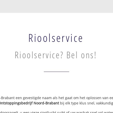
Rioolservice
Rioolservice? Bel ons!
rd-Brabant een gevestigde naam als het gaat om het oplossen van e
Ontstoppingsbedrijf Noord-Brabant
bij elk type klus snel, vakkundi
doorspoelt, u een vieze rioollucht ruikt of uw wasbak snel vol water