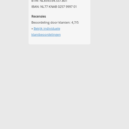
BTW: NL8593.64.537.B01
IBAN: NL77 KNAB 0257 9997 01
Recensies
Beoordeling door klanten:
4,7
/
5
»
Bekijk individuele
klantbeoordelingen