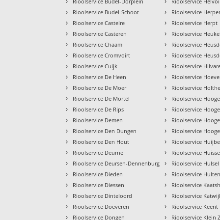
›
›
Rioolservice Budel-Dorplein
Rioolservice Helvoi
›
›
Rioolservice Budel-Schoot
Rioolservice Herpe
›
›
Rioolservice Castelre
Rioolservice Herpt
›
›
Rioolservice Casteren
Rioolservice Heuk
›
›
Rioolservice Chaam
Rioolservice Heus
›
›
Rioolservice Cromvoirt
Rioolservice Heus
›
›
Rioolservice Cuijk
Rioolservice Hilva
›
›
Rioolservice De Heen
Rioolservice Hoev
›
›
Rioolservice De Moer
Rioolservice Holth
›
›
Rioolservice De Mortel
Rioolservice Hoog
›
›
Rioolservice De Rips
Rioolservice Hoog
›
›
Rioolservice Demen
Rioolservice Hoog
›
›
Rioolservice Den Dungen
Rioolservice Hoog
›
›
Rioolservice Den Hout
Rioolservice Huijb
›
›
Rioolservice Deurne
Rioolservice Huisse
›
›
Rioolservice Deursen-Dennenburg
Rioolservice Hulsel
›
›
Rioolservice Dieden
Rioolservice Hulte
›
›
Rioolservice Diessen
Rioolservice Kaats
›
›
Rioolservice Dinteloord
Rioolservice Katwij
›
›
Rioolservice Doeveren
Rioolservice Keent
›
›
Rioolservice Dongen
Rioolservice Klein