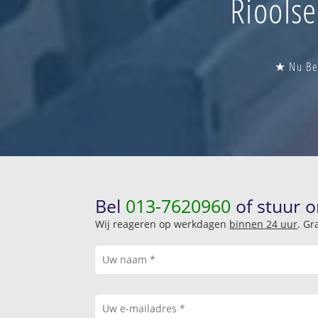
Rioolse
★ Nu Ber
Bel
013-7620960
of stuur o
Wij reageren op werkdagen
binnen 24 uur
. Gr