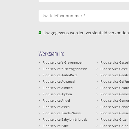
Uw gegevens worden versleuteld verzonden
Werkzaam in:
›
›
Rioolservice 's Gravenmoer
Rioolservice Gassel
›
›
Rioolservice 's-Hertogenbosch
Rioolservice Gastel
›
›
Rioolservice Aarle-Rixtel
Rioolservice Geert
›
›
Rioolservice Achtmaal
Rioolservice Geffe
›
›
Rioolservice Almkerk
Rioolservice Geldr
›
›
Rioolservice Alphen
Rioolservice Gemer
›
›
Rioolservice Andel
Rioolservice Gem
›
›
Rioolservice Asten
Rioolservice Gend
›
›
Rioolservice Baarle-Nassau
Rioolservice Giess
›
›
Rioolservice Babyloniënbroek
Rioolservice Gilze
›
›
Rioolservice Bakel
Rioolservice Goirle