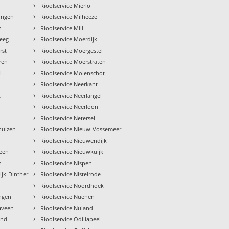
›
Rioolservice Mierlo
›
ningen
Rioolservice Milheeze
›
n
Rioolservice Mill
›
teeg
Rioolservice Moerdijk
›
rst
Rioolservice Moergestel
›
ren
Rioolservice Moerstraten
›
l
Rioolservice Molenschot
›
Rioolservice Neerkant
›
t
Rioolservice Neerlangel
›
Rioolservice Neerloon
›
Rioolservice Netersel
›
huizen
Rioolservice Nieuw-Vossemeer
›
Rioolservice Nieuwendijk
›
been
Rioolservice Nieuwkuijk
›
h
Rioolservice Nispen
›
ijk-Dinther
Rioolservice Nistelrode
›
Rioolservice Noordhoek
›
ingen
Rioolservice Nuenen
›
naveen
Rioolservice Nuland
›
ond
Rioolservice Odiliapeel