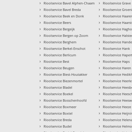
›
›
Rioolservice Bavel Alphen-Chaam
Rioolservice Grave
›
›
Rioolservice Bavel Breda
Rioolservice Groe
›
›
Rioolservice Beek en Donk
Rioolservice Haare
›
›
Rioolservice Beers
Rioolservice Haars
›
›
Rioolservice Bergeijk
Rioolservice Hagho
›
›
Rioolservice Bergen op Zoom
Rioolservice Halste
›
›
Rioolservice Berghem
Rioolservice Hande
›
›
Rioolservice Berkel-Enschot
Rioolservice Hank
›
›
Rioolservice Berlicum
Rioolservice Haper
›
›
Rioolservice Best
Rioolservice Haps
›
›
Rioolservice Beugen
Rioolservice Haren
›
›
Rioolservice Biest-Houtakker
Rioolservice Hedik
›
›
Rioolservice Biezenmortel
Rioolservice Heerle
›
›
Rioolservice Bladel
Rioolservice Hees
›
›
Rioolservice Boekel
Rioolservice Heesc
›
›
Rioolservice Bosschenhoofd
Rioolservice Heesw
›
›
Rioolservice Boxmeer
Rioolservice Heeze
›
›
Rioolservice Boxtel
Rioolservice Heijn
›
›
Rioolservice Breda
Rioolservice Hele
›
›
Rioolservice Budel
Rioolservice Helm