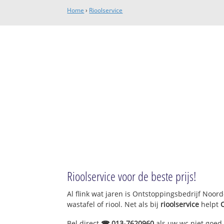
Home
›
Rioolservice
Rioolservice voor de beste prijs!
Al flink wat jaren is Ontstoppingsbedrijf Noo
wastafel of riool. Net als bij
rioolservice
helpt
Bel direct
☎ 013-7620960
als uw wc niet goed 