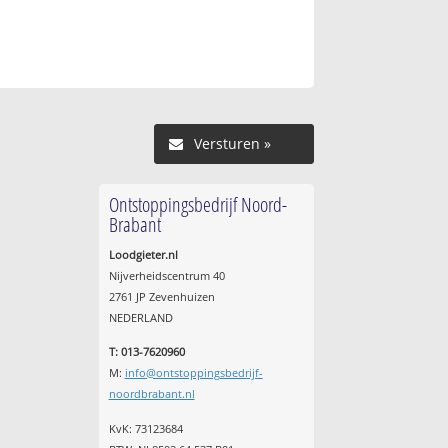
Versturen »
Ontstoppingsbedrijf Noord-
Brabant
Loodgieter.nl
Nijverheidscentrum 40
2761 JP Zevenhuizen
NEDERLAND
T: 013-7620960
M:
info@ontstoppingsbedrijf-
noordbrabant.nl
KvK: 73123684