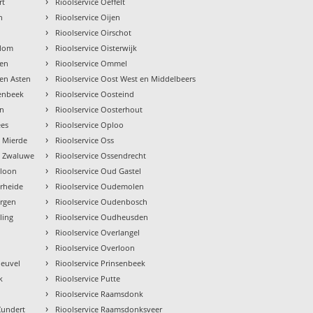
›
rt
Rioolservice Oeffelt
›
n
Rioolservice Oijen
›
Rioolservice Oirschot
›
elom
Rioolservice Oisterwijk
›
den
Rioolservice Ommel
›
den Asten
Rioolservice Oost West en Middelbeers
›
renbeek
Rioolservice Oosteind
›
en
Rioolservice Oosterhout
›
ees
Rioolservice Oploo
›
e Mierde
Rioolservice Oss
›
e Zwaluwe
Rioolservice Ossendrecht
›
eloon
Rioolservice Oud Gastel
›
erheide
Rioolservice Oudemolen
›
ergen
Rioolservice Oudenbosch
›
ling
Rioolservice Oudheusden
›
Rioolservice Overlangel
›
n
Rioolservice Overloon
›
heuvel
Rioolservice Prinsenbeek
›
k
Rioolservice Putte
›
Rioolservice Raamsdonk
›
 Zundert
Rioolservice Raamsdonksveer