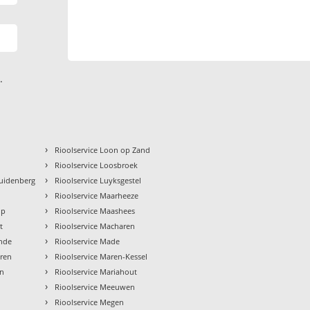
.
›
Rioolservice Loon op Zand
›
Rioolservice Loosbroek
›
ruidenberg
Rioolservice Luyksgestel
›
n
Rioolservice Maarheeze
›
op
Rioolservice Maashees
›
t
Rioolservice Macharen
›
onde
Rioolservice Made
›
eren
Rioolservice Maren-Kessel
›
en
Rioolservice Mariahout
›
Rioolservice Meeuwen
›
Rioolservice Megen